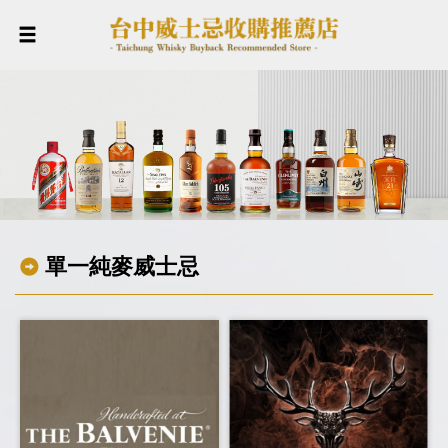
單一純麥威士忌