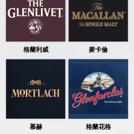
格蘭利威
麥卡倫
慕赫
格蘭花格