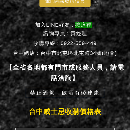
金門高粱收購信息
加入LINE好友 :
按這裡
諮詢專員 : 黃經理
收購專線 : 0922-559-449
台中總店 :
台中市北屯區北屯路34號(地圖)
【全省各地都有門市或服務人員，請電
話洽詢】
禁止酒駕，飲酒有礙建康
台中威士忌收購價格表