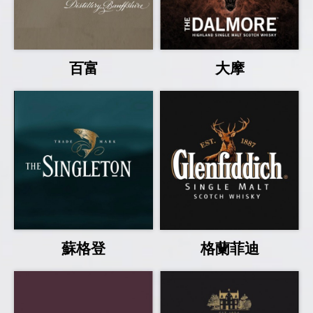
百富
大摩
蘇格登
格蘭菲迪