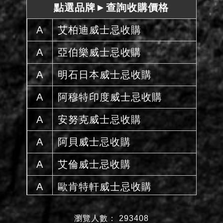
點選品牌►查詢收購價格
A
艾柏迪威士忌收購
A
亞伯樂威士忌收購
A
明石日本威士忌收購
A
阿穆特印度威士忌收購
A
安努克威士忌收購
A
阿貝威士忌收購
A
艾倫威士忌收購
A
歐肯特軒威士忌收購
A
雅墨威士忌收購
瀏覽人數： 293408