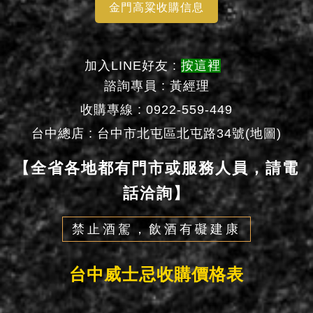
金門高粱收購信息
加入LINE好友 :
按這裡
諮詢專員 : 黃經理
收購專線 : 0922-559-449
台中總店 :
台中市北屯區北屯路34號(地圖)
【全省各地都有門市或服務人員，請電
話洽詢】
禁止酒駕，飲酒有礙建康
台中威士忌收購價格表