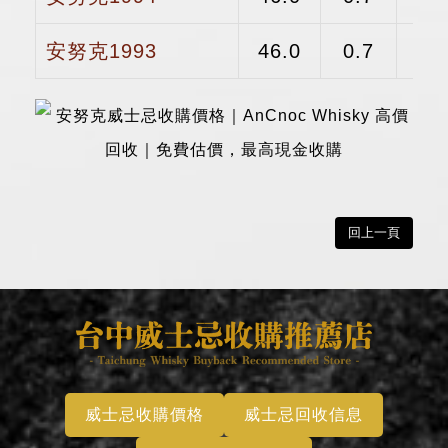
安努克1993
46.0
0.7
$
回上一頁
威士忌收購價格
威士忌回收信息