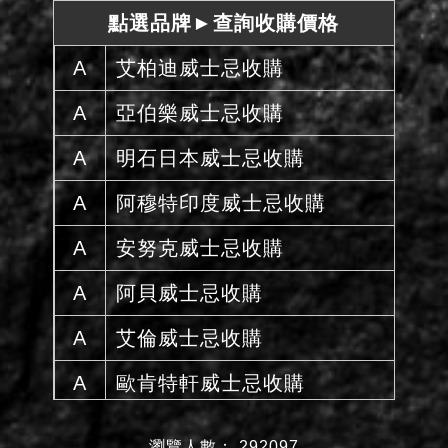
點選品牌►查詢收購價格
A
艾柏迪威士忌收購
A
亞伯樂威士忌收購
A
明石日本威士忌收購
A
阿穆特印度威士忌收購
A
安努克威士忌收購
A
阿貝威士忌收購
A
艾倫威士忌收購
A
歐肯特軒威士忌收購
A
雅墨威士忌收購
瀏覽人數： 292097