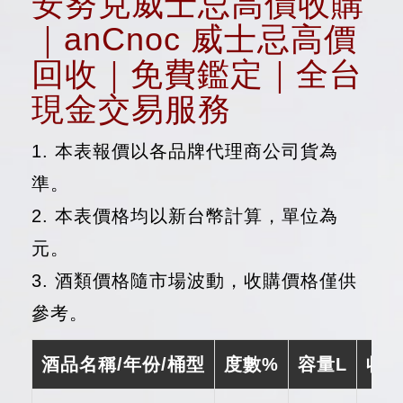
安努克威士忌高價收購
｜anCnoc 威士忌高價
回收｜免費鑑定｜全台
現金交易服務
1. 本表報價以各品牌代理商公司貨為
準。
2. 本表價格均以新台幣計算，單位為
元。
3. 酒類價格隨市場波動，收購價格僅供
參考。
酒品名稱/年份/桶型
度數%
容量L
收