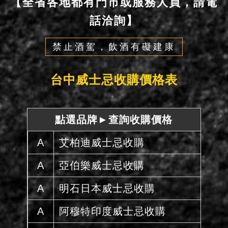
【全省各地都有門市或服務人員，請電
話洽詢】
禁止酒駕，飲酒有礙建康
台中威士忌收購價格表
點選品牌►查詢收購價格
A
艾柏迪威士忌收購
A
亞伯樂威士忌收購
A
明石日本威士忌收購
A
阿穆特印度威士忌收購