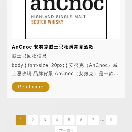
AnCnoc 安努克威士忌收購常見酒款
威士忌回收信息
body { font-size: 20px; } 安努克（AnCnoc）威
士忌收購 品牌背景 AnCnoc（安努克）是一款來
自蘇格蘭東高地（Highland）的單一麥芽威士
Read more
忌，由諾克杜酒廠（Knockdhu Distillery）生
產。雖然酒廠名稱為 Knockdhu，但為了...
...
1
2
3
4
5
6
7
9
下一頁>