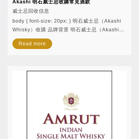
Akashi 明石威士忌收購常見酒款
威士忌回收信息
body { font-size: 20px; } 明石威士忌（Akashi
Whisky）收購 品牌背景 明石威士忌（Akashi
Whisky）來自日本兵庫縣的江井ヶ嶋酒造
Read more
（Eigashima Shuzo）。該酒廠成立於 1888
年，最初以釀造清酒與燒酎為主，並於 1919 年
取...