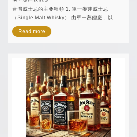
台灣威士忌的主要種類 1. 單一麥芽威士忌
（Single Malt Whisky） 由單一蒸餾廠，以
100% 麥芽大麥製成。 風味細緻，具有水果香
Read more
氣、焦糖、堅果、橡木等層次。 代表品牌： 噶瑪
蘭（Kavalan） 南投酒廠（OMAR） 玉山酒...