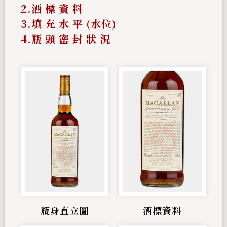
2.酒 標 資 料
3.填 充 水 平 (水位)
4.瓶 頭 密 封 狀 況
瓶身直立圖
酒標資料