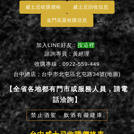
威士忌收購價格
威士忌回收信息
金門高粱收購信息
加入LINE好友 :
按這裡
諮詢專員 : 黃經理
收購專線 : 0922-559-449
台中總店 :
台中市北屯區北屯路34號(地圖)
【全省各地都有門市或服務人員，請電
話洽詢】
禁止酒駕，飲酒有礙建康