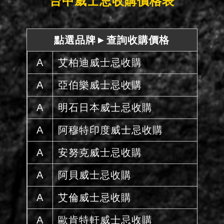
台中威士忌收購價格表
點選品牌►查詢收購價格
A
艾柏迪威士忌收購
A
亞伯樂威士忌收購
A
明石日本威士忌收購
A
阿穆特印度威士忌收購
A
安努克威士忌收購
A
阿貝威士忌收購
A
艾倫威士忌收購
A
歐肯特軒威士忌收購