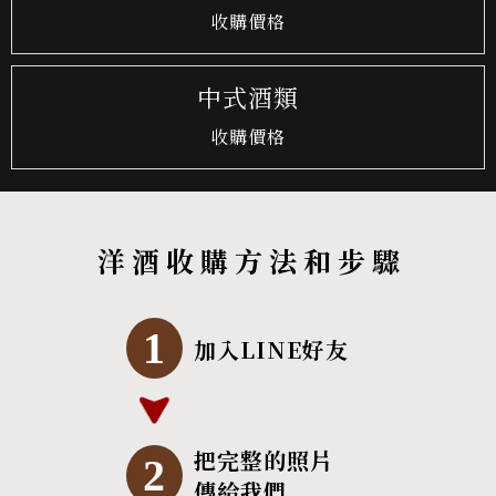
收購價格
中式酒類
收購價格
洋 酒 收 購 方 法 和 步 驟
1
加入LINE好友
把完整的照片
2
傳給我們