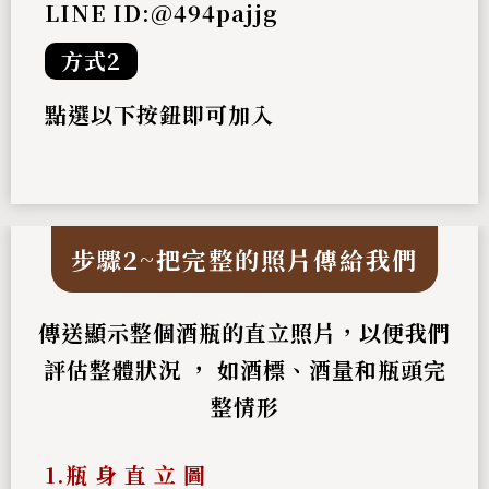
LINE ID:
@494pajjg
方式2
點選以下按鈕即可加入
步驟2~把完整的照片傳給我們
傳送顯示整個酒瓶的直立照片，以便我們
評估整體狀況 ，
如酒標、酒量和瓶頭完
整情形
1.瓶 身 直 立 圖